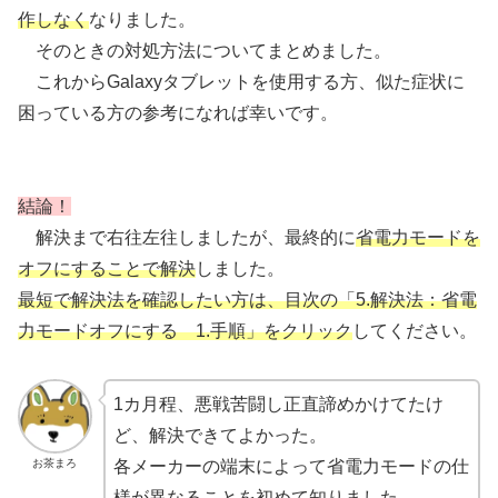
作
しなく
なりました。
そのときの対処方法についてまとめました。
これからGalaxyタブレットを使用する方、似た症状に
困っている方の参考になれば幸いです。
結論！
解決まで右往左往しましたが、最終的に
省電力モードを
オフにすることで解決
しました。
最短で解決法を確認したい方は、目次の「5.解決法：省電
力モードオフにする 1.手順」をクリック
してください。
1カ月程、悪戦苦闘し正直諦めかけてたけ
ど、解決できてよかった。
お茶まろ
各メーカーの端末によって省電力モードの仕
様が異なることを初めて知りました。