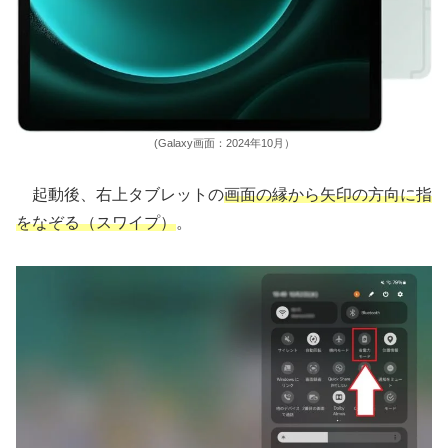
(Galaxy画面：2024年10月）
起動後、右上タブレットの
画面の縁から矢印の方向に指
をなぞる（スワイプ）
。