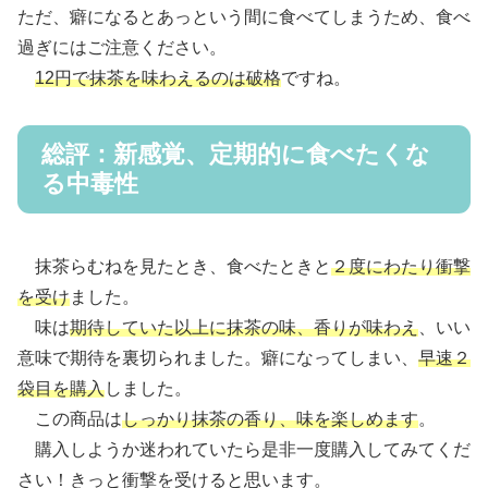
ただ、癖になるとあっという間に食べてしまうため、食べ
過ぎにはご注意ください。
12円で抹茶を味わえるのは破格
ですね。
総評：新感覚、定期的に食べたくな
る中毒性
抹茶らむねを見たとき、食べたときと
２度にわたり衝撃
を受け
ました。
味は
期待していた以上に抹茶の味、香りが味わえ
、いい
意味で期待を裏切られました。癖になってしまい、
早速２
袋目を購入
しました。
この商品は
しっかり抹茶の香り、味を楽しめます
。
購入しようか迷われていたら是非一度購入してみてくだ
さい！きっと衝撃を受けると思います。