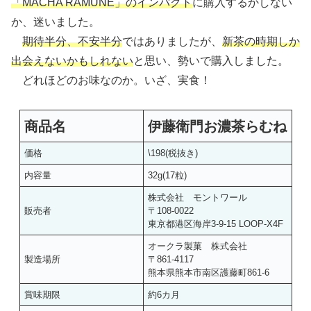
「MACHA RAMUNE」のインパクト
に購入するかしない
か、迷いました。
期待半分、不安半分
ではありましたが、
新茶の時期しか
出会えないかもしれない
と思い、勢いで購入しました。
どれほどのお味なのか。いざ、実食！
商品名
伊藤衛門お濃茶らむね
価格
\198(税抜き)
内容量
32g(17粒)
株式会社 モントワール
販売者
〒108-0022
東京都港区海岸3-9-15 LOOP-X4F
オークラ製菓 株式会社
製造場所
〒861-4117
熊本県熊本市南区護藤町861-6
賞味期限
約6カ月