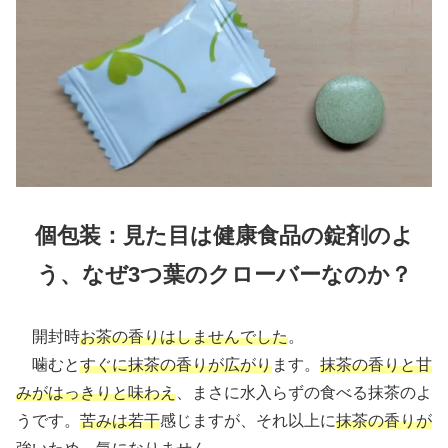
個包装：見た目は健康食品の錠剤のよ
う、なぜ3つ葉のクローバーなのか？
開封時
お茶の香りはしませんでした
。
噛むと
すぐに抹茶の香りが広がり
ます。
抹茶の香りと甘
みがはっきりと味わえ
、まさに水入らずの食べる抹茶のよ
うです。
苦みは若干
感じますが、それ以上に
抹茶の香りが