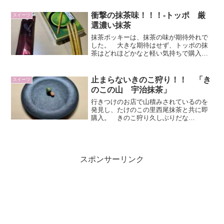
合わせてきたのか楽しみです。 いざ、
実食！商品名 さがみ園
衝撃の抹茶味！！！-トッポ 厳
スイーツ
お茶ぽてと価格\268(...
選濃い抹茶
抹茶ポッキーは、抹茶の味が期待外れで
した。 大きな期待はせず、トッポの抹
茶はどれほどかなと軽い気持ちで購入し
ました・・・ いざ、実食！ 結論！
期待以上に濃い抹茶の旨味、香りが味わ
えました！スーパーで販売されている抹
止まらないきのこ狩り！！ 「き
スイーツ
茶味を売りにしたお菓子は...
のこの山 宇治抹茶」
行きつけのお店で山積みされているのを
発見し、たけのこの里西尾抹茶と共に即
購入。 きのこ狩り久しぶりだな
ぁ・・・。 宇治抹茶のきのこ狩り
へ・・・ いざ、出発！ 結論！ 苦み
控えめだけど、甘すぎず抹茶の味をしっ
かり感じられる絶妙のバランスが良き...
スポンサーリンク