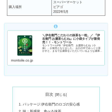
スーパーマーケット
購入場所
ピアゴ
2022年5月
＼伊右衛門こだわりの抹茶を一粒。／ 『伊
右衛門 お濃茶らむね』に小袋タイプが新発
売！！ - モントワール
モントワールPB「伊右衛門 お濃茶らむね（小
袋）」が発売となりました。 お口の中でゆっくり溶
かすと、まるでお濃茶をいただいているような濃厚な
抹茶の味と香りが広がります。 便利なチャック付で
す。テレワークやおうち時間のひと
montoile.co.jp
目次
パッケージ:伊右衛門のロゴの安心感
味：新感覚、食べる抹茶